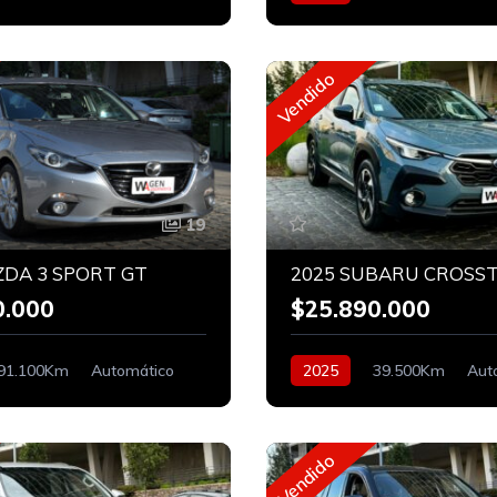
Vendido
19
ZDA 3 SPORT GT
0.000
$25.890.000
91.100Km
Automático
2025
39.500Km
Aut
Bencinero
Vendido