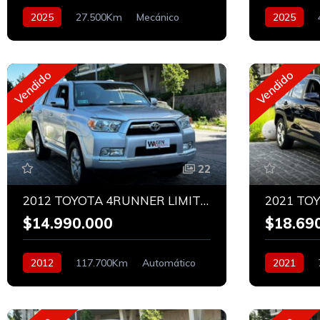
2025
27.500Km
Mecánico
2025
Bencinero
Bencinero
Vendido
Vendido
22
2012 TOYOTA 4RUNNER LIMITED 4X4 4.0
2021 TO
$14.990.000
$18.69
2012
117.700Km
Automático
2021
Bencinero
Bencinero