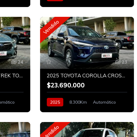
Diesel
Vendido
24
23
2025 SUBARU CROSSTREK TOURING 4X4 2.0
2025 TOYOTA COROLLA CROSS XLI HÍBRIDO
$23.690.000
omático
2025
8.300Km
Automático
Híbrido
Vendido