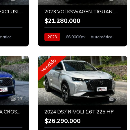
2025 NIISSAN XTRAIL EXCLUSIVE 4x4
2023 VOLKSWAGEN TIGUAN HIGHLINE 1.4 AT
$21.280.000
mático
2023
66.000Km
Automático
Bencinero
Vendido
23
22
2023 TOYOTA COROLLA CROSS SEG CVT HEV 1.8
2024 DS7 RIVOLI 1.6T 225 HP
$26.290.000