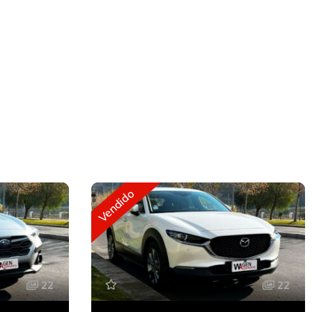
Vendido
22
22