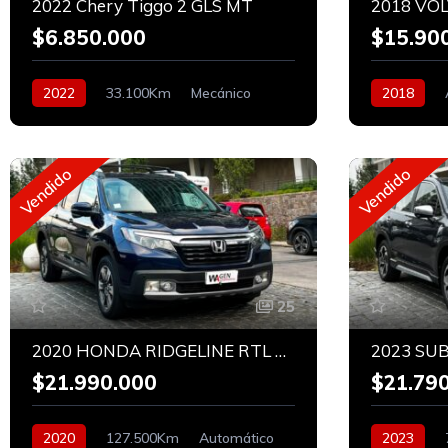
2022 Chery Tiggo 2 GLS MT
2018 VOL
$6.850.000
$15.90
2022
33.100Km
Mecánico
2018
Bencinero
Vendido
Vendido
25
2020 HONDA RIDGELINE RTL 3.5 AWD
$21.990.000
$21.79
2020
127.500Km
Automático
2023