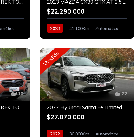
2025 SUBARU CROSSTREK TOURING HIBRIDO
2023 MAZDA CX30 GTX AT 2.5 AWD
$22.290.000
omático
2023
41.100Km
Automático
Bencinero
Vendido
10
22
2024 SUBARU CROSSTREK TOURING
2022 Hyundai Santa Fe Limited 2.2 CRDI 4X4
$27.870.000
2022
36.000Km
Automático