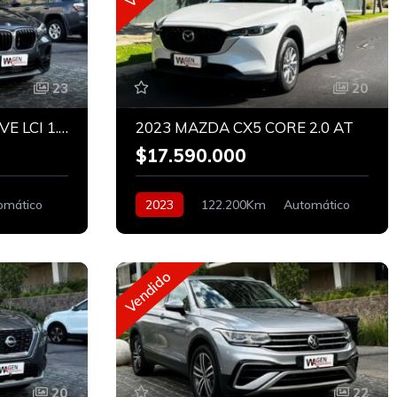
23
20
2022 BMW X1 18i sDRIVE LCI 1.5 COMFORT
2023 MAZDA CX5 CORE 2.0 AT
$17.590.000
omático
2023
122.200Km
Automático
Bencinero
Vendido
20
22