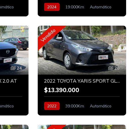
omático
2024
19.000Km
Automático
Bencinero
Vendido
24
20
 2.0 AT
2022 TOYOTA YARIS SPORT GLE 1.5 AT
$13.390.000
omático
2022
39.000Km
Automático
Bencinero