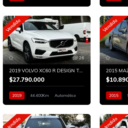
Bencinero
Bencinero
Vendido
Vendido
26
2019 VOLVO XC60 R DESIGN T6 AWD
2015 MA
$27.790.000
$10.89
2019
44.400Km
Automático
2015
Bencinero
Bencinero
Vendido
Vendido