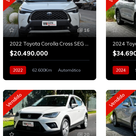
16
2022 Toyota Corolla Cross SEG HÍBRIDO
$20.490.000
$34.69
2022
62.600Km
Automático
2024
Híbrido
Diesel
Vendido
Vendido
20