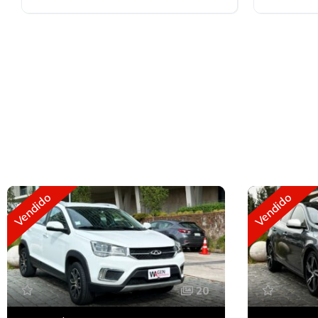
Bencinero
Bencinero
Vendido
Vendido
20