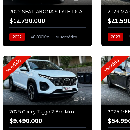
2022 SEAT ARONA STYLE 1.6 AT
2023 MAZ
$12.790.000
$21.59
2022
48.800Km
Automático
2023
Bencinero
Bencinero
Vendido
Vendido
20
2025 Chery Tiggo 2 Pro Max
$9.490.000
$54.99