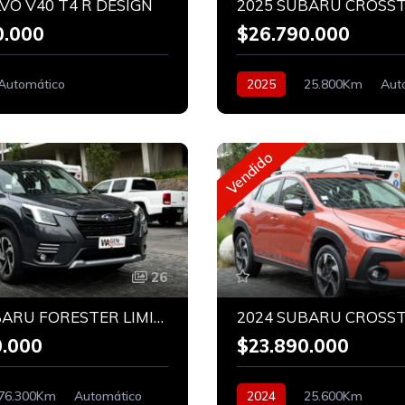
VO V40 T4 R DESIGN
0.000
$26.790.000
Automático
2025
25.800Km
Aut
Híbrido
Vendido
26
2023 SUBARU FORESTER LIMITED 2.0 AWD
0.000
$23.890.000
76.300Km
Automático
2024
25.600Km