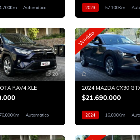
4.700Km
Automático
2023
57.100Km
Aut
Híbrido
Hibrido
Vendido
20
YOTA RAV4 XLE
2024 MAZDA CX30 GTX
0.000
$21.690.000
76.800Km
Automático
2024
16.800Km
Aut
Bencinero