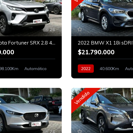
26
2024 Toyota Fortuner SRX 2.8 4x4
0.000
$21.790.000
98.100Km
Automático
2022
40.600Km
Aut
Bencinero
En Linea
Vendido
24