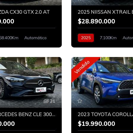
DA CX30 GTX 2.0 AT
0.000
$28.890.000
58.400Km
Automático
2025
7.100Km
Auto
Bencinero
Vendido
21
2025 MERCEDES BENZ CLE 300 COUPE 4MATIC
0.000
$19.990.000