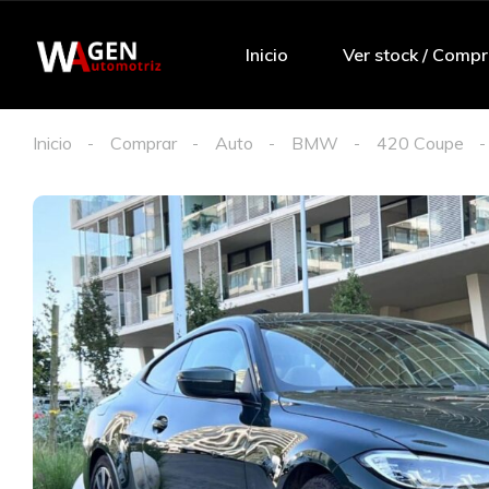
Inicio
Ver stock / Compr
Inicio
Comprar
Auto
BMW
420 Coupe