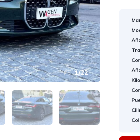
Mar
Mod
Año
Tra
Con
Año
1
/
22
Kil
Com
Pue
Cil
Col