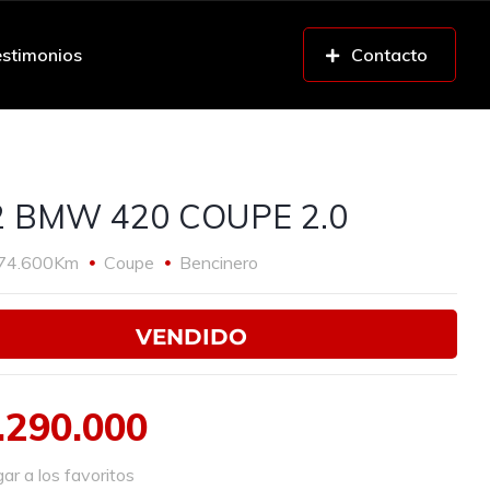
stimonios
Contacto
2 BMW 420 COUPE 2.0
74.600Km
Coupe
Bencinero
VENDIDO
.290.000
r a los favoritos