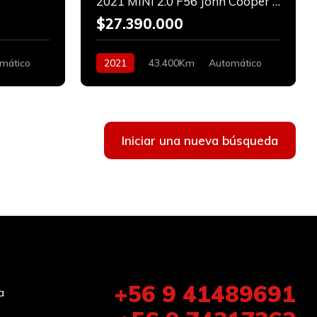
2021 MINI 2.0 F56 John Cooper Works
$27.390.000
mático
2021
43.400Km
Automático
Bencinero
Iniciar una nueva búsqueda
+56 9 41489691
a