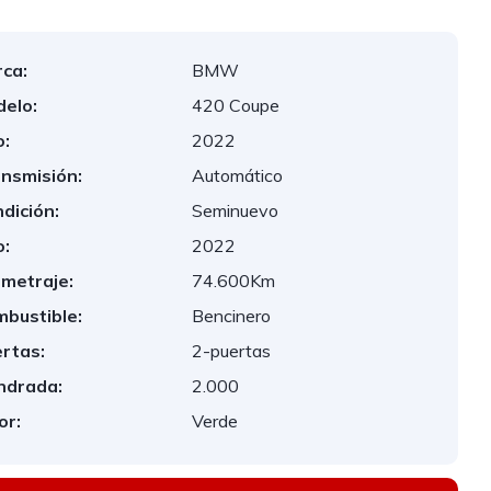
ca:
BMW
elo:
420 Coupe
:
2022
nsmisión:
Automático
dición:
Seminuevo
:
2022
ometraje:
74.600Km
bustible:
Bencinero
rtas:
2-puertas
indrada:
2.000
or:
Verde