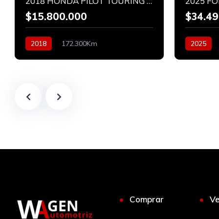
2018 HONDA PILOT TOURING AWD 3.5
$15.800.000
$34.49
2018
172.300Km
2025
Automático
Bencinero
Diesel
Comprar
V