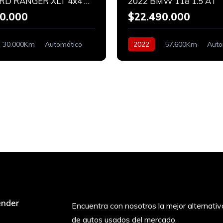
2025 FORD RANGER XLT 4x4 BITURBO
2022 BMW 118 1.5 AT
0.000
$22.490.000
30.000Km
Automático
2022
57.600Km
Auto
Bencinero
ender
Encuentra con nosotros la mejor alternativ
de autos usados del mercado.