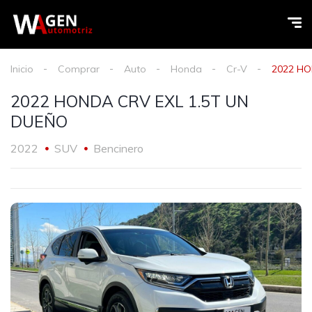
Inicio
Comprar
Auto
Honda
Cr-V
2022 HO
2022 HONDA CRV EXL 1.5T UN
DUEÑO
2022
SUV
Bencinero