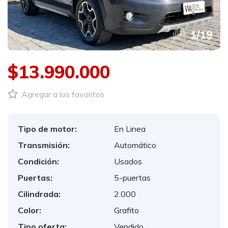
1
/
19
$13.990.000
Agregar a los favoritos
Tipo de motor:
En Linea
Transmisión:
Automático
Condición:
Usados
Puertas:
5-puertas
Cilindrada:
2.000
Color:
Grafito
Tipo oferta:
Vendido