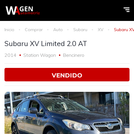
Inicio
Comprar
Auto
Subaru
XV
Subaru XV
Subaru XV Limited 2.0 AT
2014
Station Wagon
Bencinero
VENDIDO