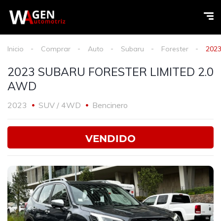
Inicio
Comprar
Auto
Subaru
Forester
202
2023 SUBARU FORESTER LIMITED 2.0
AWD
2023
SUV / 4WD
Bencinero
VENDIDO