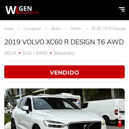
Inicio
Comprar
Auto
Volvo
XC60 TG R-Design
2019 VOLVO XC60 R DESIGN T6 AWD
2019
SUV / 4WD
Bencinero
VENDIDO