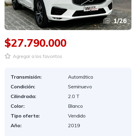
1
/
26
$27.790.000
Agregar a los favoritos
Transmisión:
Automático
Condición:
Seminuevo
Cilindrada:
2.0 T
Color:
Blanco
Tipo oferta:
Vendido
Año:
2019