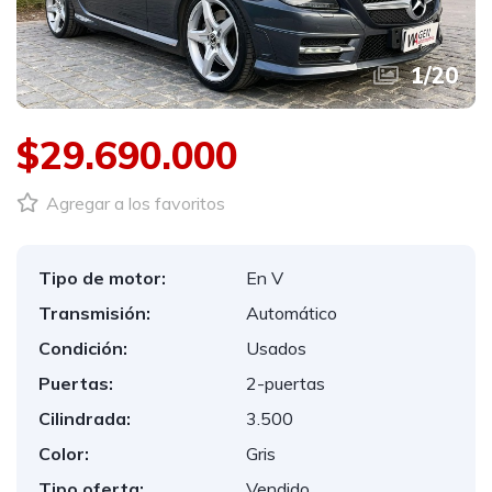
1
/
20
$29.690.000
Agregar a los favoritos
Tipo de motor:
En V
Transmisión:
Automático
Condición:
Usados
Puertas:
2-puertas
Cilindrada:
3.500
Color:
Gris
Tipo oferta:
Vendido