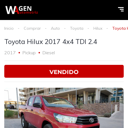
Inicio
Comprar
Auto
Toyota
Hilux
Toyota H
Toyota Hilux 2017 4x4 TDI 2.4
2017
Pickup
Diesel
VENDIDO