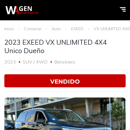
Inicio
Comprar
Auto
EXEED
VX UNLIMITED AW
2023 EXEED VX UNLIMITED 4X4
Unico Dueño
2023
SUV / 4WD
Bencinero
VENDIDO