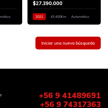
$27.390.000
mático
2021
43.400Km
Automático
Bencinero
Iniciar una nueva búsqueda
+56 9 41489691
a
+56 9 74317363