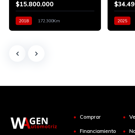
$15.800.000
$34.49
2018
172.300Km
2025
Automático
Bencinero
Diesel
Comprar
V
Financiamiento
No