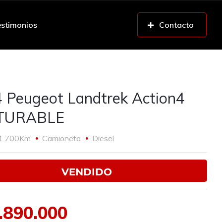
stimonios
Contacto
 Peugeot Landtrek Action4
TURABLE
1.700Km
Camioneta
Diesel
VENDIDO
.890.000