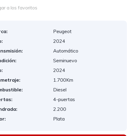
r a los favoritos
ca:
Peugeot
:
2024
nsmisión:
Automático
dición:
Seminuevo
:
2024
ometraje:
1.700Km
bustible:
Diesel
rtas:
4-puertas
indrada:
2.200
or:
Plata