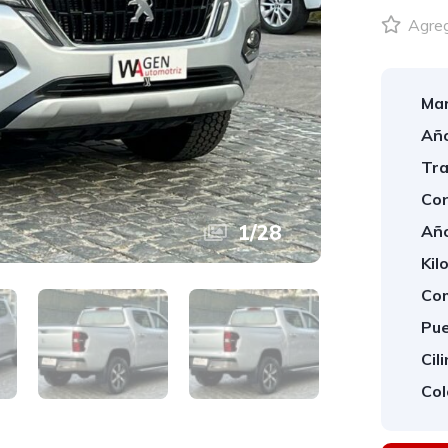
Agrega
Mar
Año
Tra
Con
1
/
28
Año
Kil
Com
Pue
Cil
Col