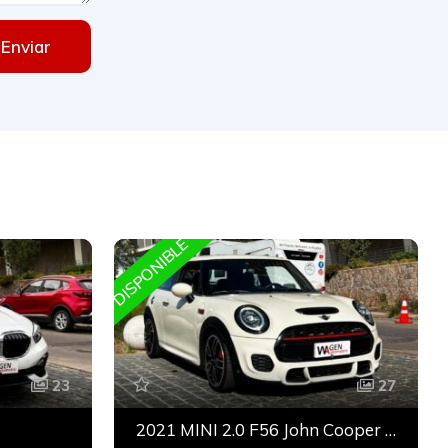
Enviar
DISPONIBLE
D
23
27
2021 MINI 2.0 F56 John Cooper Works