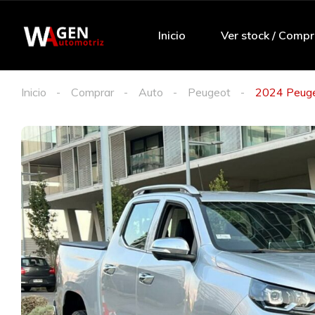
Inicio
Ver stock / Compr
Inicio
Comprar
Auto
Peugeot
2024 Peug