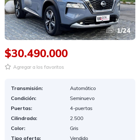
1
/
24
$30.490.000
Agregar a los favoritos
Transmisión:
Automático
Condición:
Seminuevo
Puertas:
4-puertas
Cilindrada:
2.500
Color:
Gris
Tipo oferta:
Vendido