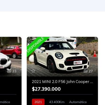
DISPONIBLE
D
23
27
2021 MINI 2.0 F56 John Cooper Works
$27.390.000
mático
2021
43.400Km
Automático