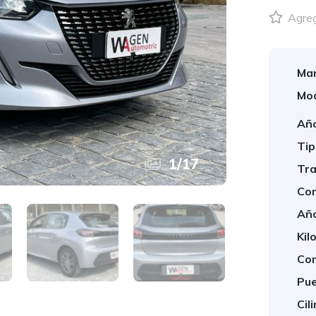
Agrega
Mar
Mod
Año
Tip
1
/
17
Tra
Con
Año
Kil
Com
Pue
Cil