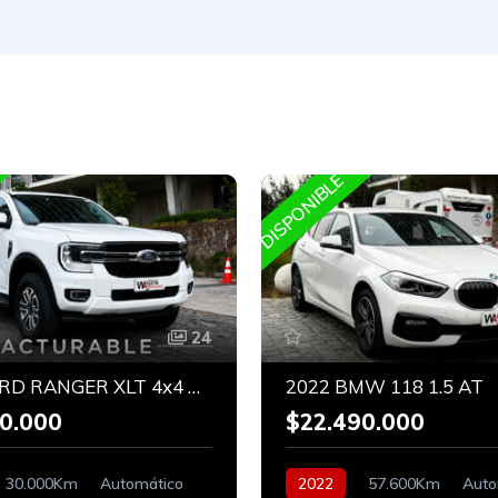
DISPONIBLE
24
2025 FORD RANGER XLT 4x4 BITURBO
2022 BMW 118 1.5 AT
0.000
$22.490.000
30.000Km
Automático
2022
57.600Km
Auto