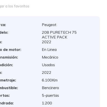
r a los favoritos
ca:
Peugeot
elo:
208 PURETECH 75
ACTIVE PACK
:
2022
o de motor:
En Linea
nsmisión:
Mecánico
dición:
Usados
:
2022
ometraje:
6.100Km
bustible:
Bencinero
rtas:
5-puertas
indrada:
1.200