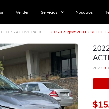
ar
Vender
Servicios
Nosotros
Te
TECH 75 ACTIVE PACK
2022 Peugeot 208 PURETECH 
202
ACT
2022
$15