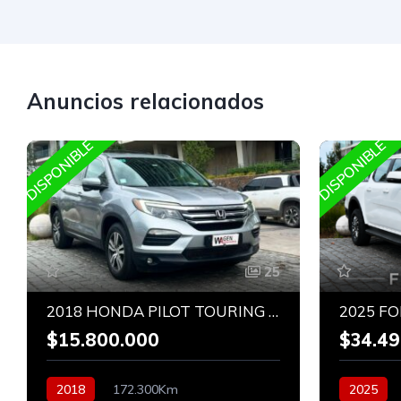
Anuncios relacionados
DISPONIBLE
DISPONIBLE
25
2018 HONDA PILOT TOURING AWD 3.5
$15.800.000
$34.49
2018
172.300Km
2025