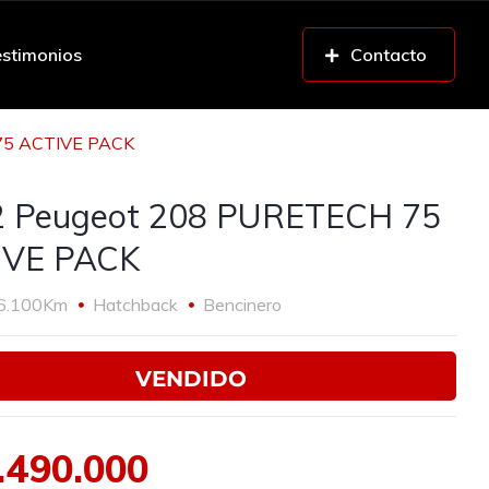
stimonios
Contacto
75 ACTIVE PACK
2 Peugeot 208 PURETECH 75
IVE PACK
6.100Km
Hatchback
Bencinero
VENDIDO
.490.000