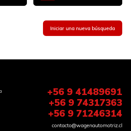
Bencinero
Iniciar una nueva búsqueda
+56 9 41489691
a
+56 9 74317363
+56 9 71246314
contacto@wagenautomotriz.cl