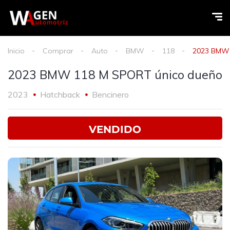
Inicio
Comprar
Auto
BMW
118
2023 BMW 
2023 BMW 118 M SPORT único dueño
2023
Hatchback
Bencinero
VENDIDO