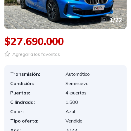
1
/
22
$27.690.000
Agregar a los favoritos
Transmisión:
Automático
Condición:
Seminuevo
Puertas:
4-puertas
Cilindrada:
1.500
Color:
Azul
Tipo oferta:
Vendido
Año:
2023