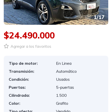
1
/
17
$24.490.000
Agregar a los favoritos
Tipo de motor:
En Linea
Transmisión:
Automático
Condición:
Usados
Puertas:
5-puertas
Cilindrada:
1.500
Color:
Grafito
Tipo oferta:
Vendido