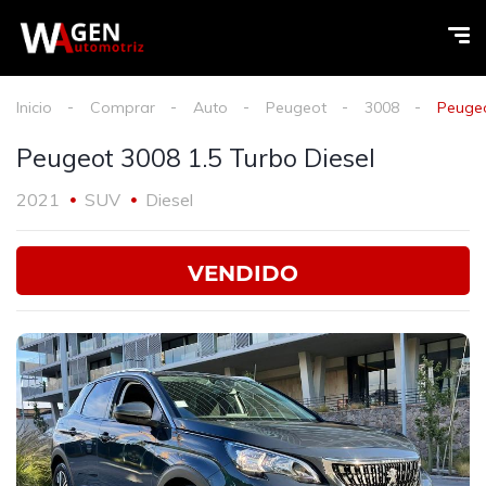
Inicio
Comprar
Auto
Peugeot
3008
Peugeo
Peugeot 3008 1.5 Turbo Diesel
2021
SUV
Diesel
VENDIDO