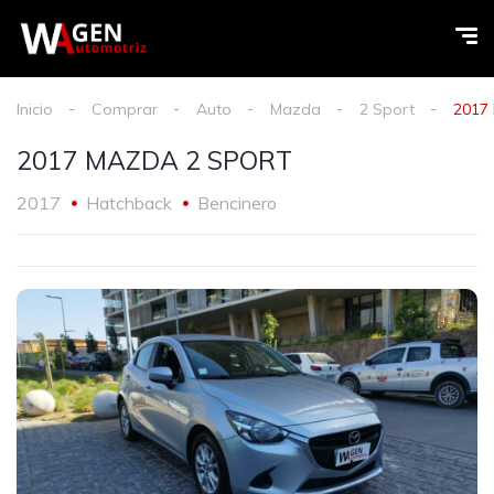
Inicio
Comprar
Auto
Mazda
2 Sport
2017
2017 MAZDA 2 SPORT
2017
Hatchback
Bencinero