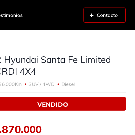
stimonios
Contacto
 Hyundai Santa Fe Limited
CRDI 4X4
36.000Km
SUV / 4WD
Diesel
VENDIDO
.870.000