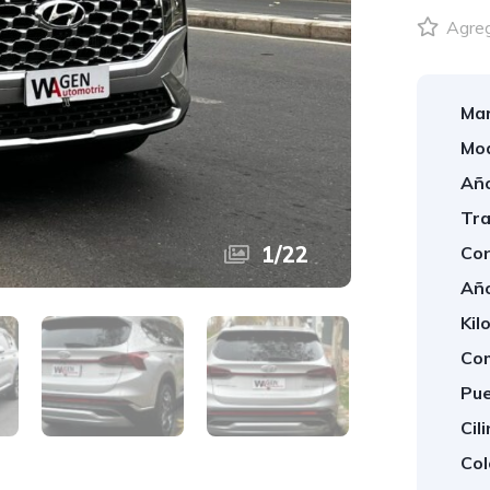
Agrega
Mar
Mod
Año
Tra
1
/
22
Con
Año
Kil
Com
Pue
Cil
Col