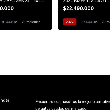
2025 FORD RANGER XLT 4x4 BITURBO
2022 BMW 118 1.5 AT
0.000
$22.490.000
30.000Km
Automático
2022
57.600Km
Auto
Bencinero
ender
Encuentra con nosotros la mejor alternativ
de autos usados del mercado.