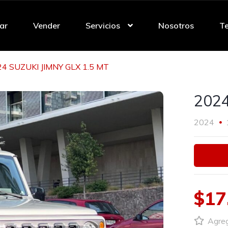
ar
Vender
Servicios
Nosotros
Te
4 SUZUKI JIMNY GLX 1.5 MT
2024
2024
$17
Agrega