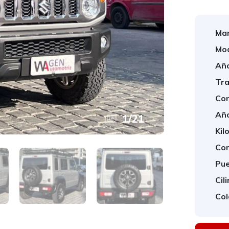
Mar
Mod
Año
Tra
Con
Año
1
/
21
Kil
Com
Pue
Cil
Col