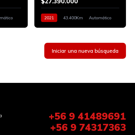
$27.390.000
mático
2021
43.400Km
Automático
Bencinero
Iniciar una nueva búsqueda
+56 9 41489691
a
+56 9 74317363