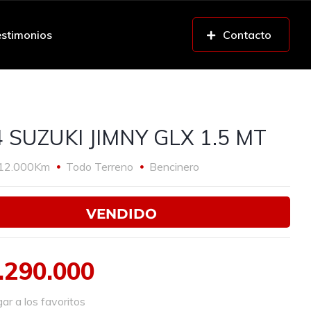
stimonios
Contacto
 SUZUKI JIMNY GLX 1.5 MT
12.000Km
Todo Terreno
Bencinero
VENDIDO
.290.000
r a los favoritos