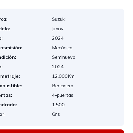
ca:
Suzuki
elo:
Jimny
:
2024
nsmisión:
Mecánico
dición:
Seminuevo
:
2024
ometraje:
12.000Km
bustible:
Bencinero
rtas:
4-puertas
indrada:
1.500
or:
Gris