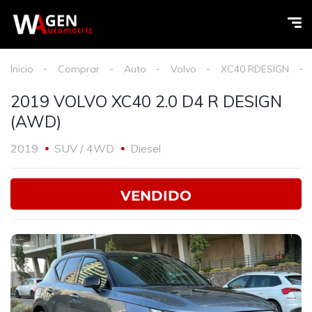
Inicio
Comprar
Auto
Volvo
XC40 RDESIGN
2019 VOLVO XC40 2.0 D4 R DESIGN
(AWD)
2019
SUV / 4WD
Diesel
VENDIDO