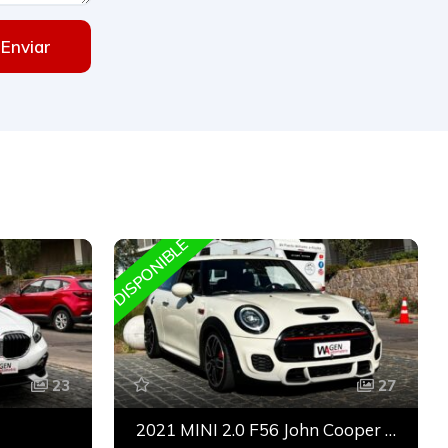
Enviar
DISPONIBLE
D
23
27
2021 MINI 2.0 F56 John Cooper Works