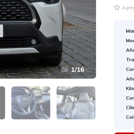
Agrega
Mar
Mod
Año
Tra
1
/
16
Con
Año
Kil
Com
Cil
Col