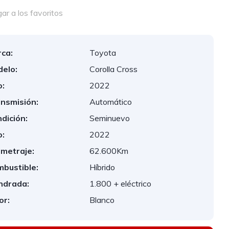
r a los favoritos
ca:
Toyota
elo:
Corolla Cross
:
2022
nsmisión:
Automático
dición:
Seminuevo
:
2022
ometraje:
62.600Km
bustible:
Híbrido
indrada:
1.800 + eléctrico
or:
Blanco