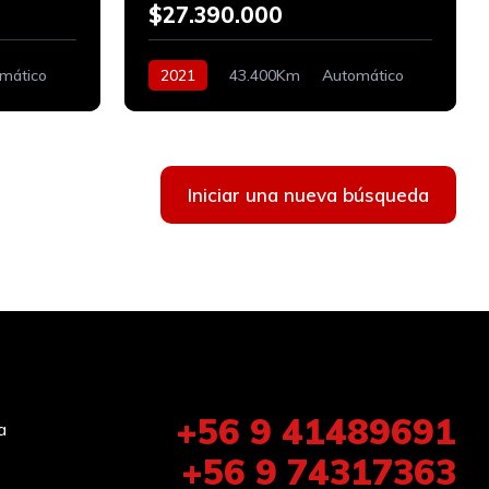
$27.390.000
mático
2021
43.400Km
Automático
Bencinero
Iniciar una nueva búsqueda
+56 9 41489691
a
+56 9 74317363