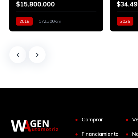
$15.800.000
$34.49
2018
172.300Km
2025
Automático
Bencinero
Diesel
Comprar
V
Financiamiento
No