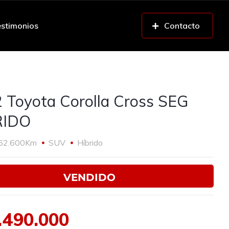
stimonios
Contacto
 Toyota Corolla Cross SEG
RIDO
62.600Km
SUV
Híbrido
VENDIDO
.490.000