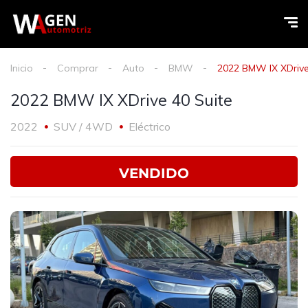
Inicio
Comprar
Auto
BMW
2022 BMW IX XDrive
2022 BMW IX XDrive 40 Suite
2022
SUV / 4WD
Eléctrico
VENDIDO