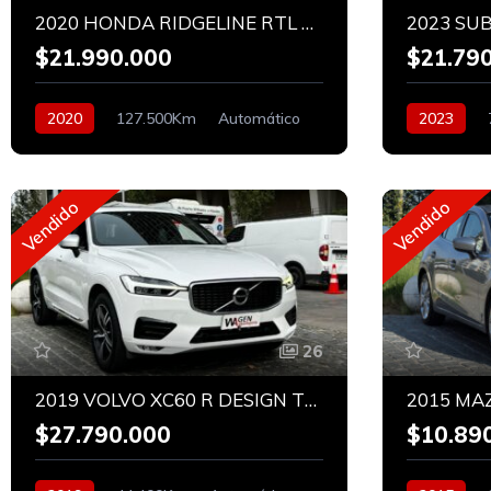
2020 HONDA RIDGELINE RTL 3.5 AWD
$21.990.000
$21.79
2020
127.500Km
Automático
2023
Bencinero
Bencinero
Vendido
Vendido
26
2019 VOLVO XC60 R DESIGN T6 AWD
2015 MA
$27.790.000
$10.89