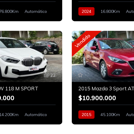
76.800Km
Automático
2024
16.800Km
Aut
Bencinero
Vendido
22
W 118 M SPORT
2015 Mazda 3 Sport A
0.000
$10.900.000
14.200Km
Automático
2015
45.100Km
Aut
En Linea
Bencinero