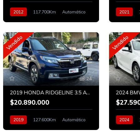
2012
117.700Km
Automático
2021
Bencinero
Bencinero
Vendido
Vendido
24
2019 HONDA RIDGELINE 3.5 AWD
2024 BM
$20.890.000
$27.59
2019
127.600Km
Automático
2024
Bencinero
Bencinero