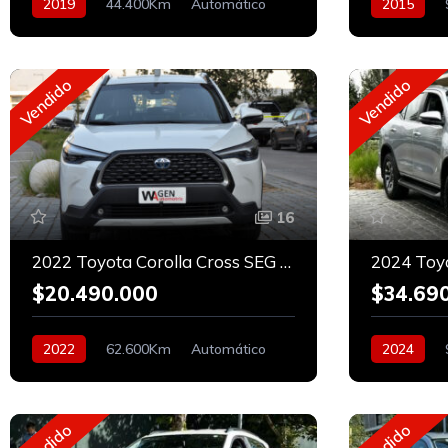
2019
44.400Km
Automático
2015
Bencinero
Bencinero
Vendido
Vendido
16
2022 Toyota Corolla Cross SEG HÍBRIDO
$20.490.000
$34.69
2022
62.600Km
Automático
2024
Híbrido
Diesel
Vendido
Vendido