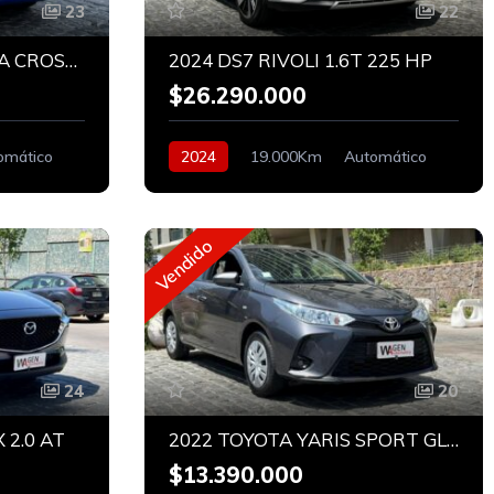
23
22
2023 TOYOTA COROLLA CROSS SEG CVT HEV 1.8
2024 DS7 RIVOLI 1.6T 225 HP
$26.290.000
omático
2024
19.000Km
Automático
Bencinero
Vendido
24
20
 2.0 AT
2022 TOYOTA YARIS SPORT GLE 1.5 AT
$13.390.000