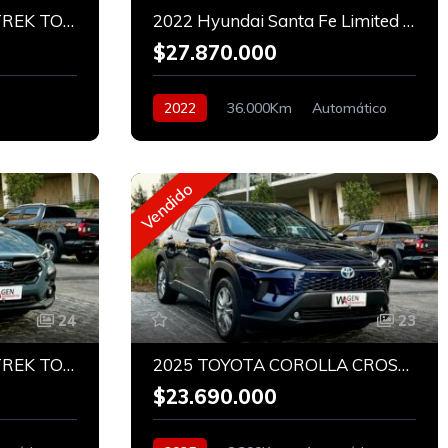
2024 SUBARU CROSSTREK TOURING
2022 Hyundai Santa Fe Limited 2.2 CRDI 4X4
$27.870.000
2022
36.000Km
Automático
Diesel
Vendido
24
23
2025 SUBARU CROSSTREK TOURING 4X4 2.0
2025 TOYOTA COROLLA CROSS XLI HÍBRIDO
$23.690.000