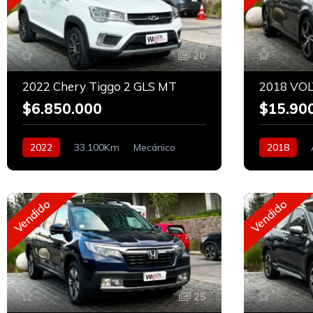
20
2022 Chery Tiggo 2 GLS MT
2018 VOL
$6.850.000
$15.90
2022
33.100Km
Mecánico
2018
Bencinero
Vendido
Vendido
25