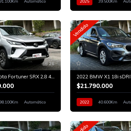
91.100Km
Automático
2025
39.500Km
Aut
Bencinero
Vendido
26
2024 Toyota Fortuner SRX 2.8 4x4
0.000
$21.790.000
98.100Km
Automático
2022
40.600Km
Aut
Bencinero
En Linea
Vendido