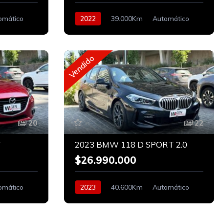
omático
2022
39.000Km
Automático
Bencinero
Vendido
20
22
T
2023 BMW 118 D SPORT 2.0
$26.990.000
omático
2023
40.600Km
Automático
Diesel