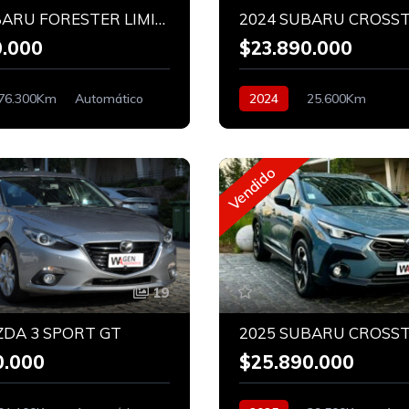
2023 SUBARU FORESTER LIMITED 2.0 AWD
0.000
$23.890.000
76.300Km
Automático
2024
25.600Km
Vendido
19
ZDA 3 SPORT GT
0.000
$25.890.000