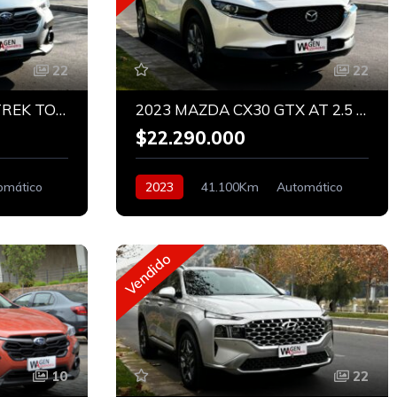
22
22
2025 SUBARU CROSSTREK TOURING HIBRIDO
2023 MAZDA CX30 GTX AT 2.5 AWD
$22.290.000
omático
2023
41.100Km
Automático
Bencinero
Vendido
10
22