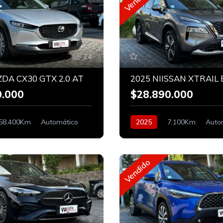
24
DA CX30 GTX 2.0 AT
0.000
$28.890.000
58.400Km
Automático
2025
7.100Km
Auto
Bencinero
Vendido