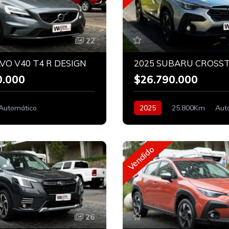
22
VO V40 T4 R DESIGN
0.000
$26.790.000
Automático
2025
25.800Km
Aut
Híbrido
Vendido
26