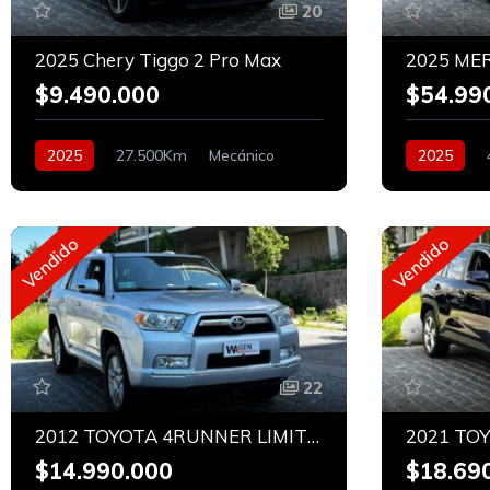
20
2025 Chery Tiggo 2 Pro Max
$9.490.000
$54.99
2025
27.500Km
Mecánico
2025
Bencinero
Bencinero
Vendido
Vendido
22
2012 TOYOTA 4RUNNER LIMITED 4X4 4.0
2021 TO
$14.990.000
$18.69