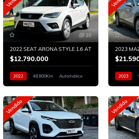
20
2022 SEAT ARONA STYLE 1.6 AT
2023 MAZ
$12.790.000
$21.59
2022
48.800Km
Automático
2023
Bencinero
Bencinero
Vendido
Vendido