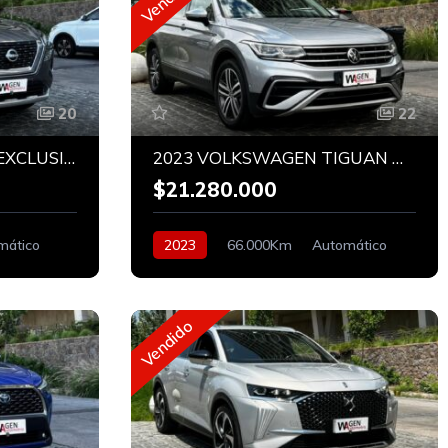
20
22
2025 NIISSAN XTRAIL EXCLUSIVE 4x4
2023 VOLKSWAGEN TIGUAN HIGHLINE 1.4 AT
$21.280.000
mático
2023
66.000Km
Automático
Bencinero
Vendido