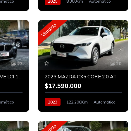
omático
2025
8.300Km
Automático
Híbrido
Vendido
23
20
2022 BMW X1 18i sDRIVE LCI 1.5 COMFORT
2023 MAZDA CX5 CORE 2.0 AT
$17.590.000
omático
2023
122.200Km
Automático
Bencinero
Vendido