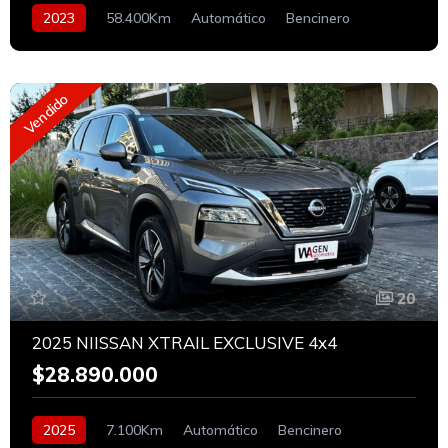
2023
58.400Km
Automático
Bencinero
Vendido
20
2025 NIISSAN XTRAIL EXCLUSIVE 4x4
$28.890.000
2025
7.100Km
Automático
Bencinero