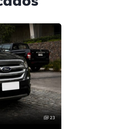
cados
23