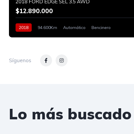
2018 FORD EDGE SEL 3.5 AWD
$12.890.000
2018
94.600Km
Automático
Bencinero
Síguenos
Lo más buscado