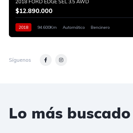
2018 FORD EDGE SEL 3.5 AWD
$12.890.000
2018
94.600Km
Automático
Bencinero
Síguenos
Lo más buscado