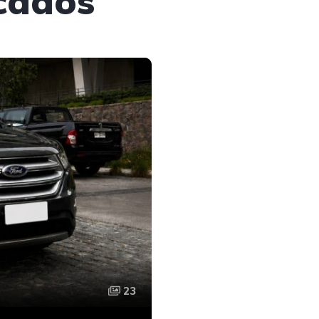
cados
23